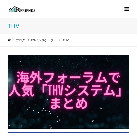
THV
ブログ
FXインジケーター
THV