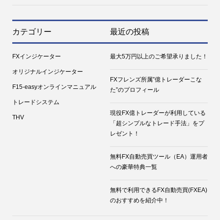
カテゴリー
最近の投稿
FXインジケーター
最大5万円以上のご希望承りました！
オリジナルインジケーター
FXフレンズ所属”億トレーダーこな
F15-easyオンラインマニュアル
た”のプロフィール
トレードシステム
現役FX億トレーダーが利用している
THV
「超シンプルなトレード手法」をプ
レゼント！
無料FX自動売買ツール（EA）運用者
への豪華特典一覧
無料で利用できるFX自動売買(FXEA)
のおすすめを紹介中！