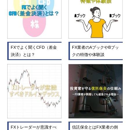
FXでよく聞くCFD（差金
FX業者のAブックやBブッ
決済）とは？
クの特徴や体験談
FXトレーダーが意識すべ
信託保全とはFX業者の倒