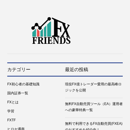
カテゴリー
最近の投稿
FX初心者の基礎知識
現役FX億トレーダー愛用の最高峰ロ
ジックを公開
国内証券一覧
FXとは
無料FX自動売買ツール（EA）運用者
への豪華特典一覧
学習
FXTF
無料で利用できるFX自動売買(FXEA)
口座開設オススメ
口座開設
トレード手法
FX教材
ヒロセ通商
のおすすめを紹介中！