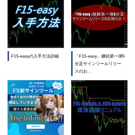
F15-easyの入手方法詳細
「F15-easy」継続第一弾5
分足サインツールリリー
スのお...