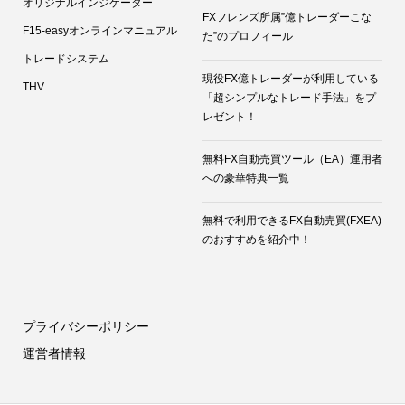
オリジナルインジケーター
FXフレンズ所属”億トレーダーこな
F15-easyオンラインマニュアル
た”のプロフィール
トレードシステム
現役FX億トレーダーが利用している
THV
「超シンプルなトレード手法」をプ
レゼント！
無料FX自動売買ツール（EA）運用者
への豪華特典一覧
無料で利用できるFX自動売買(FXEA)
のおすすめを紹介中！
プライバシーポリシー
運営者情報