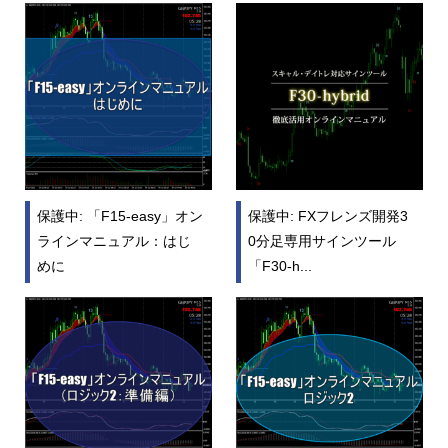
保護中: 「F15-easy」オン
保護中: FXフレンズ開発3
ラインマニュアル：はじ
0分足専用サインツール
めに
「F30-h...