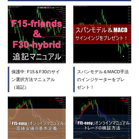
保護中: F15＆F30のサイ
スパンモデル＆MACD手法
ン選択方法マニュアル
のインジケーターをプレ
（追記）
ゼント！