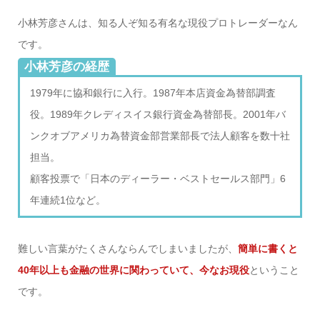
小林芳彦さんは、知る人ぞ知る有名な現役プロトレーダーなん
です。
小林芳彦の経歴
1979年に協和銀行に入行。1987年本店資金為替部調査
役。1989年クレディスイス銀行資金為替部長。2001年バ
ンクオブアメリカ為替資金部営業部長で法人顧客を数十社
担当。
顧客投票で「日本のディーラー・ベストセールス部門」6
年連続1位など。
難しい言葉がたくさんならんでしまいましたが、
簡単に書くと
40年以上も金融の世界に関わっていて、今なお現役
ということ
です。