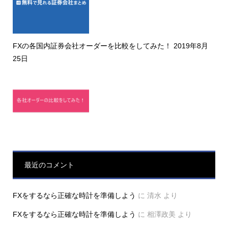
FXの各国内証券会社オーダーを比較をしてみた！
2019年8月
25日
最近のコメント
FXをするなら正確な時計を準備しよう
に
清水
より
FXをするなら正確な時計を準備しよう
に
相澤政美
より
口座開設オススメ
口座開設
トレード手法
FX教材