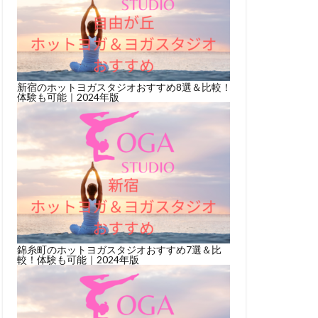
8,800円～18,800円(税
5,000円（税込み）
〇
込)
9,680円～17,380円(税
5,500円（税込み）
〇
新宿のホットヨガスタジオおすすめ8選＆比較！
込)
体験も可能｜2024年版
7,700円～16,400円(税
0円
×
込)
0円
1回：2,640円(税込)
×
4,180円～9,900円(税
5,500円（税込み）
×
込)
錦糸町のホットヨガスタジオおすすめ7選＆比
較！体験も可能｜2024年版