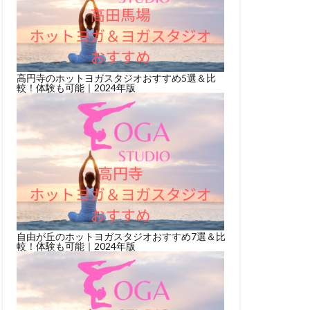
高円寺のホットヨガスタジオおすすめ5選＆比
較！体験も可能｜2024年版
自由が丘のホットヨガスタジオおすすめ7選＆比
較！体験も可能｜2024年版
登録料
月額
女性専用
8,910円～12,760円(税
5,500円（税込み）
〇
込)